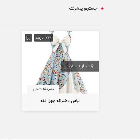
جستجو پیشرفته
1766 بازدید
شیراز
ستارخان
150,000 تومان
لباس دخترانه چهل تکه
7 سال قبل