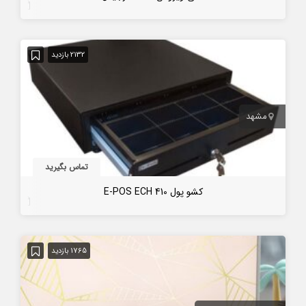
7 سال قبل
2132 بازدید
مشهد
تماس بگیرید
کشو پول E-POS ECH 410
4 سال قبل
1765 بازدید