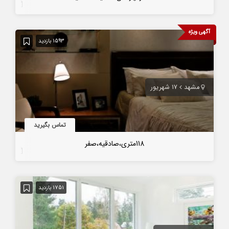
7 سال قبل
آگهی ویژه
1593 بازدید
مشهد
۱۷ شهریور
تماس بگیرید
118متری،صادقیه،صفر
7 سال قبل
1751 بازدید