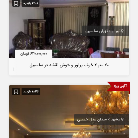
1701 بازدید
تهران
تهران سلسبیل
630,000,000 تومان
٧٠ متر ٢ خواب پرنور و خوش نقشه در سلسبیل
7 سال قبل
آگهی ویژه
1846 بازدید
مشهد
میدان عدل خمینی