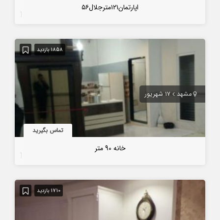
اپارتمان١٢١مترجلال۵۶
7 سال قبل
1858 بازدید
مشهد
۱۷ شهریور
تماس بگیرید
خانه 90 متر
7 سال قبل
1710 بازدید