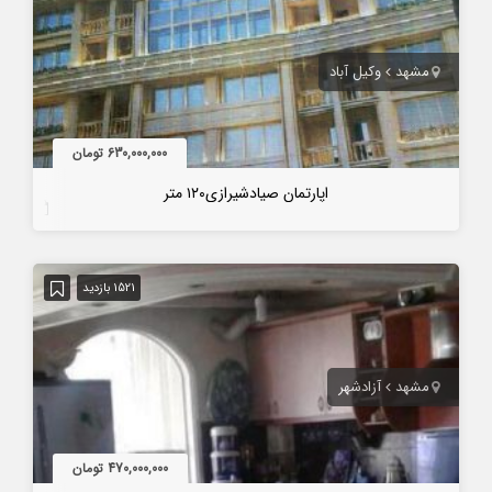
مشهد
وکیل آباد
630,000,000 تومان
اپارتمان صیادشیرازی١٢٠ متر
7 سال قبل
1521 بازدید
مشهد
آزادشهر
470,000,000 تومان