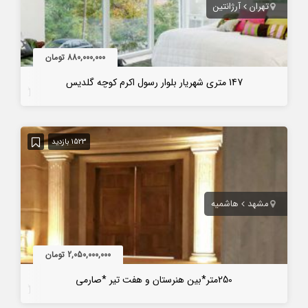
تهران
آرژانتین
880,000,000 تومان
147 متری شهریار بلوار رسول اکرم کوچه گلدیس
7 سال قبل
1523 بازدید
مشهد
هاشمیه
2,050,000,000 تومان
250متر*بین هنرستان و هفت تیر *صارمی
7 سال قبل