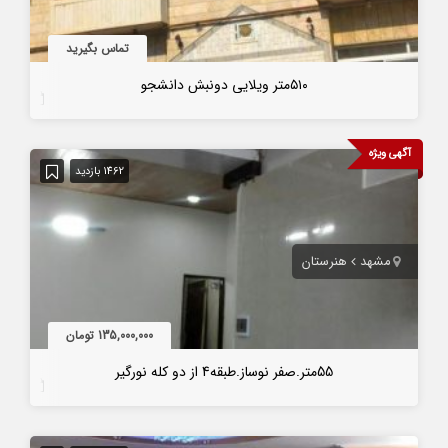
تماس بگیرید
۵١٠متر ویلایی دونبش دانشجو
7 سال قبل
آگهی ویژه
1462 بازدید
مشهد
هنرستان
135,000,000 تومان
55متر.صفر نوساز.طبقه4 از دو کله نورگیر
7 سال قبل