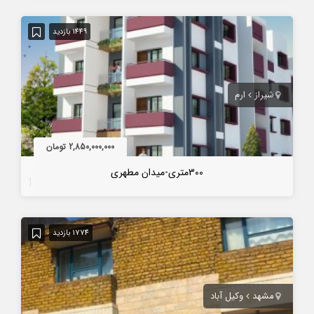
1449 بازدید
شیراز
ارم
2,850,000,000 تومان
300متری-میدان مطهری
7 سال قبل
1774 بازدید
مشهد
وکیل آباد