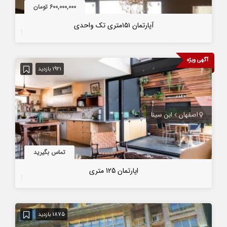
600,000,000 تومان
آپارتمان ۱۵۱متری تک واحدی
7 سال قبل
آگهی ویژه
1921 بازدید
اصفهان
ابن سینا
تماس بگیرید
اپارتمان 125 متری
7 سال قبل
1875 بازدید