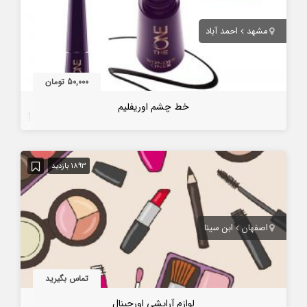
مشهد
احمد آباد
50,000 تومان
خط چشم اوریفلیم
7 سال قبل
1893 بازدید
اصفهان
ابن سینا
تماس بگیرید
لوازم آرایشی اورجینال