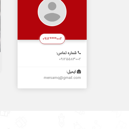
0912****002
شماره تماس:
09125583002
ایمیل:
mersamq@gmail.com