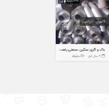
2218 بازدید
تهران
آرژانتین
باک و اگزوز سنگین ،صنعتی،راهسازی،ژنراتور برق
4 سال قبل
متفرقه