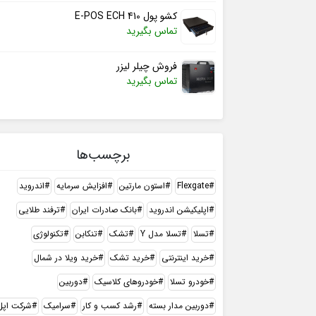
کشو پول E-POS ECH 410
تماس بگیرید
فروش چیلر لیزر
تماس بگیرید
برچسب‌ها
Flexgate
استون مارتین
افزایش سرمایه
اندروید
اپلیکیشن اندروید
بانک صادرات ایران
ترفند طلایی
تسلا
تسلا مدل Y
تشک
تنکابن
تکنولوژی
خرید اینترنتی
خرید تشک
خرید ویلا در شمال
خودرو تسلا
خودروهای کلاسیک
دوربین
دوربین مدار بسته
رشد کسب و کار
سرامیک
شرکت اپل