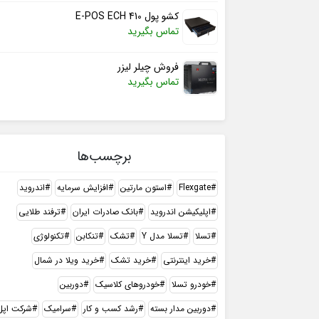
کشو پول E-POS ECH 410
تماس بگیرید
فروش چیلر لیزر
تماس بگیرید
برچسب‌ها
Flexgate
استون مارتین
افزایش سرمایه
اندروید
اپلیکیشن اندروید
بانک صادرات ایران
ترفند طلایی
تسلا
تسلا مدل Y
تشک
تنکابن
تکنولوژی
خرید اینترنتی
خرید تشک
خرید ویلا در شمال
خودرو تسلا
خودروهای کلاسیک
دوربین
دوربین مدار بسته
رشد کسب و کار
سرامیک
شرکت اپل