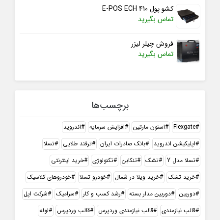
کشو پول E-POS ECH 410
تماس بگیرید
فروش چیلر لیزر
تماس بگیرید
برچسب‌ها
Flexgate
استون مارتین
افزایش سرمایه
اندروید
اپلیکیشن اندروید
بانک صادرات ایران
ترفند طلایی
تسلا
تسلا مدل Y
تشک
تنکابن
تکنولوژی
خرید اینترنتی
خرید تشک
خرید ویلا در شمال
خودرو تسلا
خودروهای کلاسیک
دوربین
دوربین مدار بسته
رشد کسب و کار
سرامیک
شرکت اپل
قالب نیازمندی
قالب نیازمندی وردپرس
قالب وردپرس
لوله