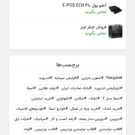
کشو پول E-POS ECH 410
تماس بگیرید
فروش چیلر لیزر
تماس بگیرید
برچسب‌ها
Flexgate
استون مارتین
افزایش سرمایه
اندروید
اپلیکیشن اندروید
بانک صادرات ایران
ترفند طلایی
تسلا
تسلا مدل Y
تشک
تنکابن
تکنولوژی
خرید اینترنتی
خرید تشک
خرید ویلا در شمال
خودرو تسلا
خودروهای کلاسیک
دوربین
دوربین مدار بسته
رشد کسب و کار
سرامیک
شرکت اپل
قالب نیازمندی
قالب نیازمندی وردپرس
قالب وردپرس
لوله