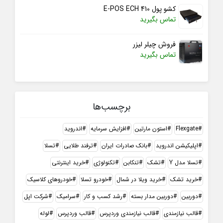
کشو پول E-POS ECH 410
تماس بگیرید
فروش چیلر لیزر
تماس بگیرید
برچسب‌ها
Flexgate
استون مارتین
افزایش سرمایه
اندروید
اپلیکیشن اندروید
بانک صادرات ایران
ترفند طلایی
تسلا
تسلا مدل Y
تشک
تنکابن
تکنولوژی
خرید اینترنتی
خرید تشک
خرید ویلا در شمال
خودرو تسلا
خودروهای کلاسیک
دوربین
دوربین مدار بسته
رشد کسب و کار
سرامیک
شرکت اپل
قالب نیازمندی
قالب نیازمندی وردپرس
قالب وردپرس
لوله