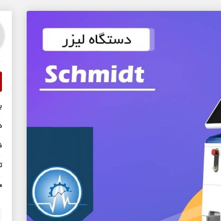
ب
د
ش
ت
م