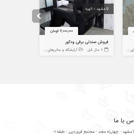
مشهد
الهیه
شیراز
ارم
7,000,000 تومان
فروش صندلی برقی ودکور
سوهان برقی م
ای زیبایی
7 سال قبل
آرایشگاه و سالن‌های زیبایی
7 سال قبل
س با ما
مشهد - چهارراه مجد - مجتمع فروردین - طبقه 1-