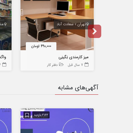
تهران
سعادت‌ آباد
مش
490,000 تومان
میز کارمندی نِگینِی
واگذ
7 سال قبل
دفتر کار
7 سا
آگهی‌های مشابه
2162 بازدید