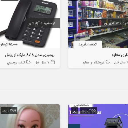
هد
۱۷ شهریور
مشهد
آزادشهر
تماس بگیرید
95,000 تومان
اری مغازه
رومیزی مدل 8018 مارک اورینتل
ل قبل
فروشگاه و مغازه
7 سال قبل
تلفن رومیزی
1955 بازدید
1761 بازدید