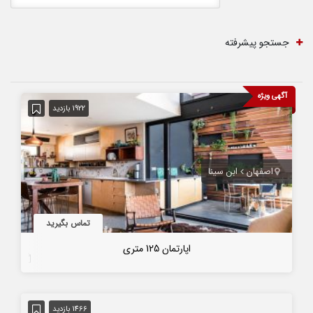
جستجو پیشرفته
آگهی ویژه
1922 بازدید
اصفهان
ابن سینا
تماس بگیرید
اپارتمان 125 متری
7 سال قبل
1466 بازدید