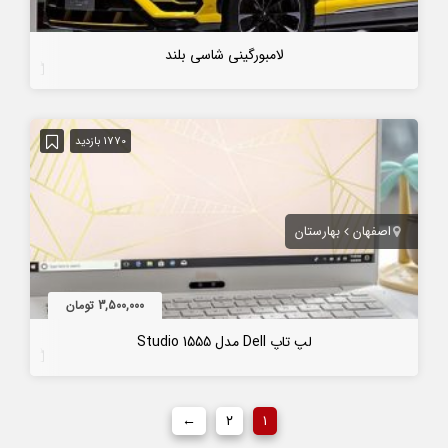
لامبورگینی شاسی بلند
7 سال قبل
1770 بازدید
اصفهان
بهارستان
3,500,000 تومان
لپ تاپ Dell مدل Studio 1555
7 سال قبل
←
۲
۱