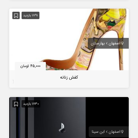
1791 بازدید
اصفهان
بهارستان
45,000 تومان
کفش زنانه
7 سال قبل
1730 بازدید
اصفهان
ابن سینا