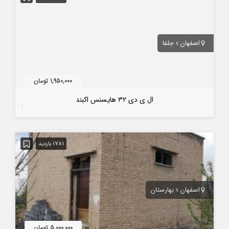
اصفهان
جلفا
1,950,000 تومان
ال ی دی ۳۲ هایسنس اکبند
7 سال قبل
1781 بازدید
اصفهان
بهارستان
5,000,000 تومان