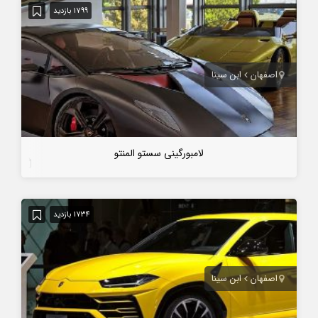
1799 بازدید
اصفهان
ابن سینا
لامبورگینی سستو المنتو
7 سال قبل
1734 بازدید
اصفهان
ابن سینا