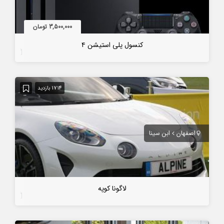
3,500,000 تومان
کنسول پلی استیشن ۴
7 سال قبل
1714 بازدید
اصفهان
ابن سینا
لاگونا کوپه
7 سال قبل