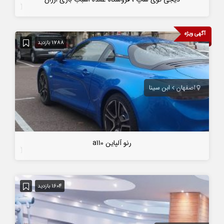
4 سال قبل
آگهی ویژه
1788 بازدید
اصفهان
ابن سینا
رنو آلپاین a110
7 سال قبل
1604 بازدید